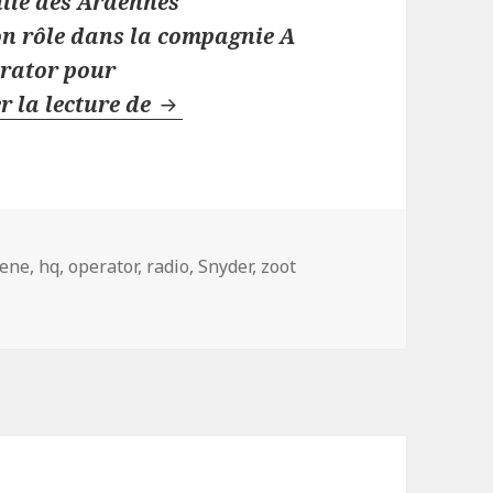
aille des Ardennes
Mon rôle dans la compagnie A
erator pour
Gene « Zoot » Snyder – A/517
r la lecture de
ene
,
hq
,
operator
,
radio
,
Snyder
,
zoot
 A/517