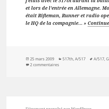
j’étais avec le 517th durant la bat
et lors de l’entrée en Allemagne. 
était Rifleman, Runner et radio op
le HQ de la compagnie… »
Continue
Publié
Catégories
Mots-
25 mars 2009
517th
,
A/517
A/517
,
G
le
sur Gene « Zoot » Snyder –
clés
2 commentaires
Fièrement propulsé par WordPress