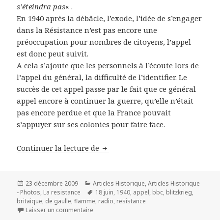
s’éteindra pas
« .
En 1940 après la débâcle, l’exode, l’idée de s’engager
dans la Résistance n’est pas encore une
préoccupation pour nombres de citoyens, l’appel
est donc peut suivit.
A cela s’ajoute que les personnels à l’écoute lors de
l’appel du général, la difficulté de l’identifier. Le
succès de cet appel passe par le fait que ce général
appel encore à continuer la guerre, qu’elle n’était
pas encore perdue et que la France pouvait
s’appuyer sur ses colonies pour faire face.
LA Résistance en France de 1940 
Continuer la lecture de
Publié
Catégories
23 décembre 2009
Articles Historique
,
Articles Historique
le
Mots-
- Photos
,
La resistance
18 juin
,
1940
,
appel
,
bbc
,
blitzkrieg
,
clés
britaique
,
de gaulle
,
flamme
,
radio
,
resistance
sur LA Résistance en France de 1940 à 1945
Laisser un commentaire