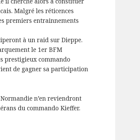
il cherche alors à constituer
is. Malgré les réticences
 les premiers entrainnements
iperont à un raid sur Dieppe.
ébarquement le 1er BFM
lus prestigieux commando
ient de gagner sa participation
en Normandie n’en reviendront
étérans du commando Kieffer.
er – Des francais dans le Jour J – 6 juin 1944