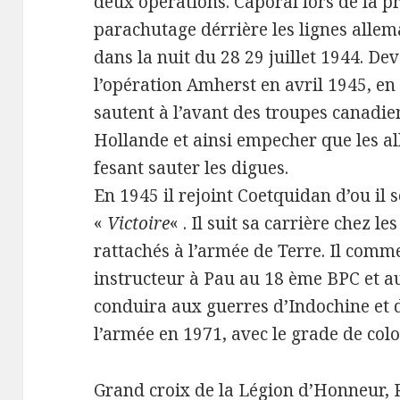
deux opérations. Caporal lors de la p
parachutage dérrière les lignes alle
dans la nuit du 28 29 juillet 1944. De
l’opération Amherst en avril 1945, en
sautent à l’avant des troupes canadi
Hollande et ainsi empecher que les a
fesant sauter les digues.
En 1945 il rejoint Coetquidan d’ou il s
«
Victoire
« . Il suit sa carrière chez 
rattachés à l’armée de Terre. Il com
instructeur à Pau au 18 ème BPC et a
conduira aux guerres d’Indochine et d
l’armée en 1971, avec le grade de colo
Grand croix de la Légion d’Honneur, 