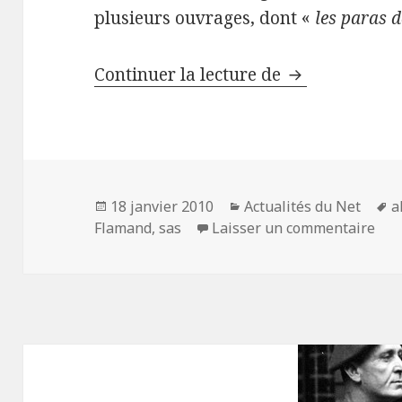
plusieurs ouvrages, dont «
les paras d
Décès de Roge
Continuer la lecture de
Publié
Catégories
M
18 janvier 2010
Actualités du Net
a
le
sur
c
Flamand
,
sas
Laisser un commentaire