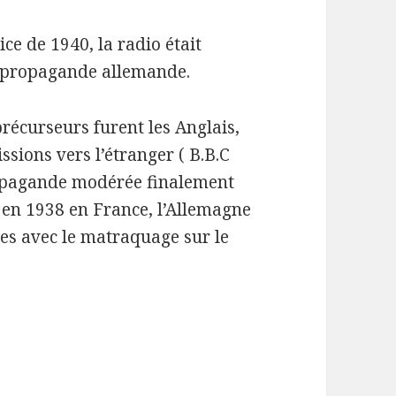
ce de 1940, la radio était
la propagande allemande.
précurseurs furent les Anglais,
sions vers l’étranger ( B.B.C
opagande modérée finalement
e en 1938 en France, l’Allemagne
des avec le matraquage sur le
– Ici Londres, Les Français parlent aux Français