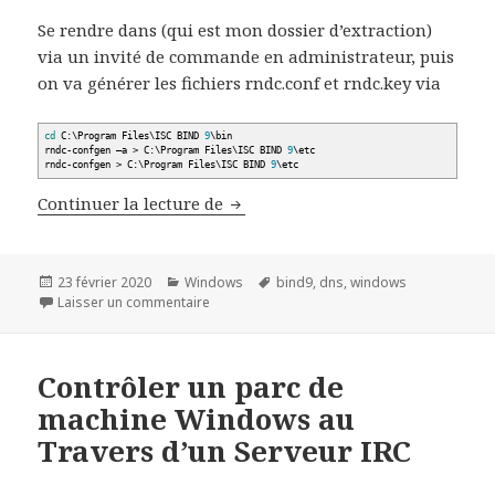
Se rendre dans (qui est mon dossier d’extraction)
via un invité de commande en administrateur, puis
on va générer les fichiers rndc.conf et rndc.key via
cd
C:\Program Files\ISC BIND
9
\bin
rndc-confgen –a
>
C:\Program Files\ISC BIND
9
\etc
rndc-confgen
>
C:\Program Files\ISC BIND
9
\etc
Monter un Serveur DNS sous Win
Continuer la lecture de
Publié
Catégories
Mots-
23 février 2020
Windows
bind9
,
dns
,
windows
le
sur Monter un Serveur DNS sous Windows 10
clés
Laisser un commentaire
Contrôler un parc de
machine Windows au
Travers d’un Serveur IRC