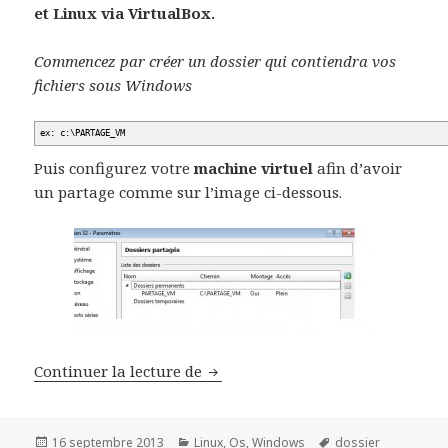
et Linux via VirtualBox.
Commencez par créer un dossier qui contiendra vos
fichiers sous Windows
ex: c:\PARTAGE_VM
Puis configurez votre
machine virtuel
afin d’avoir
un partage comme sur l’image ci-dessous.
Partage de dossier(s) entre Wind
Continuer la lecture de
Publié
Catégories
Mots-
16 septembre 2013
Linux
,
Os
,
Windows
dossier