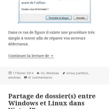
Dans ce cas de figure il existe une procédure très
simple à tenter afin de réparer vos secteurs
défectueux.
Résoudre « vous devez formater l
Continuer la lecture de
Publié
Catégories
Mots-
17 février 2014
Os
,
Windows
erreur
,
partition
,
le
sur Résoudre « vous devez formater le di
clés
windows
41 commentaires
Partage de dossier(s) entre
Windows et Linux dans