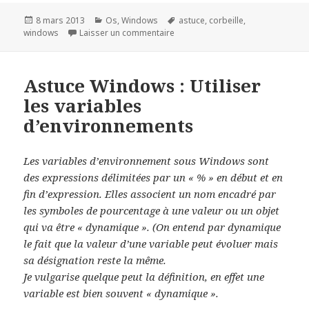
Publié
Catégories
Mots-
8 mars 2013
Os
,
Windows
astuce
,
corbeille
,
le
sur Récupérer le raccourci corbeil
clés
windows
Laisser un commentaire
Astuce Windows : Utiliser
les variables
d’environnements
Les variables d’environnement sous Windows sont
des expressions délimitées par un « % » en début et en
fin d’expression. Elles associent un nom encadré par
les symboles de pourcentage à une valeur ou un objet
qui va être « dynamique ». (On entend par dynamique
le fait que la valeur d’une variable peut évoluer mais
sa désignation reste la même.
Je vulgarise quelque peut la définition, en effet une
variable est bien souvent « dynamique ».