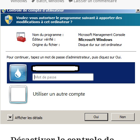
le
Mots-
sur Astuce W
Windows
batch
,
windows
Laisser un commentaire
clés
Désactiver le controle de