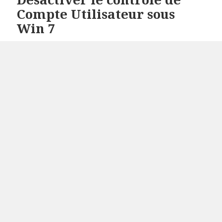
Compte Utilisateur sous
Win 7
Le controle de Compte utilisateur (ou «
UAC User
Account Control
« ) peut rapidement devenir pénible
pour tout utilisateur « avancé ».
Il se présente via cette boîte de dialogue lorsqu’un
utilisateur tente de modifier ou d’éxecuter une
commande.