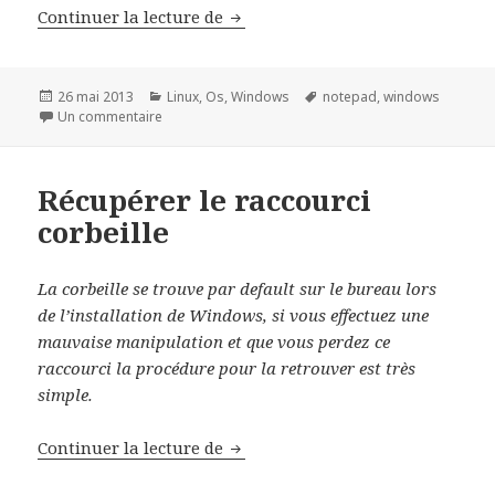
Saut de ligne par lot avec Notep
Continuer la lecture de
Publié
Catégories
Mots-
26 mai 2013
Linux
,
Os
,
Windows
notepad
,
windows
le
sur Saut de ligne par lot avec Notepad++
clés
Un commentaire
Récupérer le raccourci
corbeille
La corbeille se trouve par default sur le bureau lors
de l’installation de Windows, si vous effectuez une
mauvaise manipulation et que vous perdez ce
raccourci la procédure pour la retrouver est très
simple.
Récupérer le raccourci corbeille
Continuer la lecture de