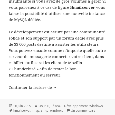
insuffisante si vous avez de gros volumes à gérer. Si
vous parvenez à ce cas de figure
Hmailserver
vous
laisse la possibilité d’utiliser une nouvelle instance
de MySQL dédiée.
Le développement est assuré par une communauté
solide et son support par un forum dédié avec plus
de 33 000 posts destiné à assister les utilisateurs.
Vous pouvez ensuite comme n’importe quelle autre
serveur de messagerie connecter votre client, dans
ce billet j’utiliserai les client de Mozilla
« Thunderbird » afin de tester le bon
fonctionnement du serveur.
Serveur de messagerie Hmailser
Continuer la lecture de
Publié
Catégories
16 juin 2015
Os
,
PTI
,
Réseau - Développement
,
Windows
le
Mots-
sur Serveur 
hmailserver
,
imap
,
smtp
,
windows
Un commentaire
clés