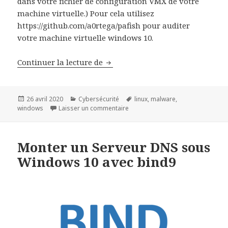
dans votre fichier de configuration VMX de votre
machine virtuelle.) Pour cela utilisez
https://github.com/a0rtega/pafish pour auditer
votre machine virtuelle windows 10.
Fiche Technique sur l’analyse d
Continuer la lecture de
Publié
Catégories
Mots-
26 avril 2020
Cybersécurité
linux
,
malware
,
le
sur Fiche Technique sur l’analyse
clés
windows
Laisser un commentaire
Monter un Serveur DNS sous
Windows 10 avec bind9