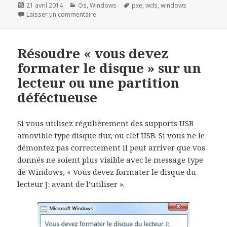
Publié
Catégories
Mots-
21 avril 2014
Os
,
Windows
pxe
,
wds
,
windows
le
sur Installer et Configurer le service de d
clés
Laisser un commentaire
Résoudre « vous devez
formater le disque » sur un
lecteur ou une partition
déféctueuse
Si vous utilisez régulièrement des supports USB
amovible type disque dur, ou clef USB. Si vous ne le
démontez pas correctement il peut arriver que vos
donnés ne soient plus visible avec le message type
de Windows, « Vous devez formater le disque du
lecteur J: avant de l’utiliser ».