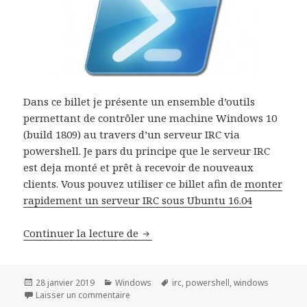
Dans ce billet je présente un ensemble d’outils
permettant de contrôler une machine Windows 10
(build 1809) au travers d’un serveur IRC via
powershell. Je pars du principe que le serveur IRC
est deja monté et prêt à recevoir de nouveaux
clients. Vous pouvez utiliser ce billet afin de
monter
rapidement un serveur IRC sous Ubuntu 16.04
Contrôler un parc de machine W
Continuer la lecture de
Publié
Catégories
Mots-
28 janvier 2019
Windows
irc
,
powershell
,
windows
le
sur Contrôler un parc de machine Windows au
clés
Laisser un commentaire