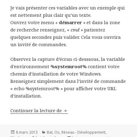
Je vais présenter ces variables avec un exemple qui
est nettement plus clair qu’un texte.
Ouvrez votre menu «
démarrer
» et dans la zone
de recherche renseignez, «
cmd
» patientez
quelques secondes puis valider. Cela vous ouvrira
un invité de commandes.
Observez la capture d’écran ci-desssous, la variable
d’environnement
%systemroot%
contient votre
chemin d’installation de votre Windows.
Renseignez simplement dans l’invité de commande
« echo %systemroot% » pour afficher votre URL
d’installation.
Astuce Windows : Utiliser les va
Continuer la lecture de
Publié
Catégories
8 mars 2013
Bat
,
Os
,
Réseau - Développement
,